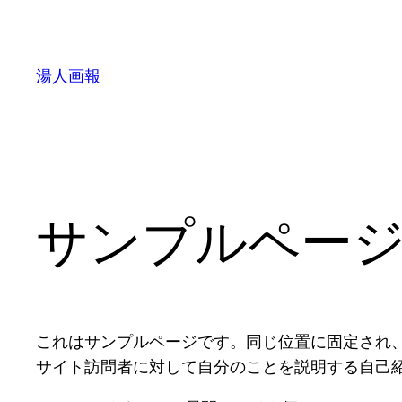
内
容
を
湯人画報
ス
キ
ッ
プ
サンプルペー
これはサンプルページです。同じ位置に固定され、
サイト訪問者に対して自分のことを説明する自己